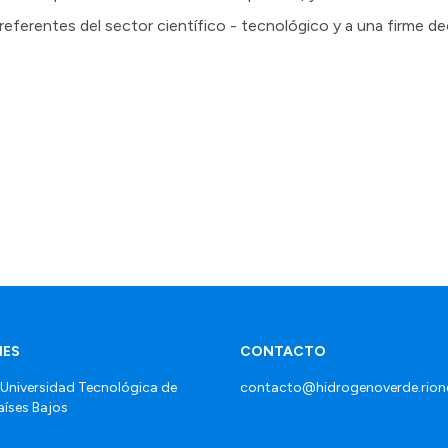
 referentes del sector científico - tecnológico y a una firme deci
MES
CONTACTO
 Universidad Tecnológica de
contacto@hidrogenoverde.rion
Países Bajos