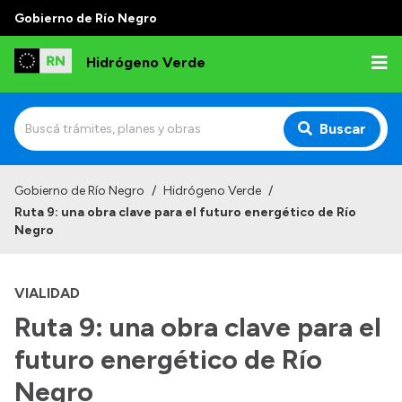
Gobierno de Río Negro
Hidrógeno Verde
Buscar
Inicio
Gobierno de Río Negro
/
Hidrógeno Verde
/
Informe Universidad Tecnológica de Delft - Países
Ruta 9: una obra clave para el futuro energético de Río
Bajos
Negro
VIALIDAD
Ruta 9: una obra clave para el
futuro energético de Río
Negro